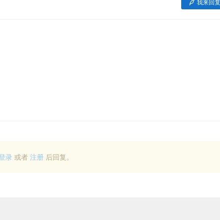
我来回
登录
或者
注册
后回复。