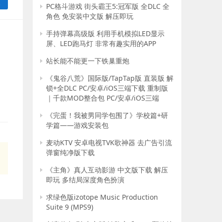
复
PC格斗游戏 街头霸王5:冠军版 全DLC 全
角色 免安装中文版 解压即玩
手持弹幕高级版 利用手机模拟LED显示
屏、LED跑马灯 非常有趣实用的APP
站长能不能更一下铁巢重炮
《鬼谷八荒》国际版/TapTap版 直装版 解
锁+全DLC PC/安卓/iOS三端下载 重制版
｜千款MOD整合包 PC/安卓/iOS三端
《完蛋！我被男同学包围了》学校篇+研
学篇——游戏安装包
麦动KTV 安卓电视TVK歌神器 去广告引流
弹窗纯净版下载
《主角》真人互动影游 中文版下载 解压
即玩 多结局深度角色扮演
求绿色版izotope Music Production
Suite 9 (MPS9)