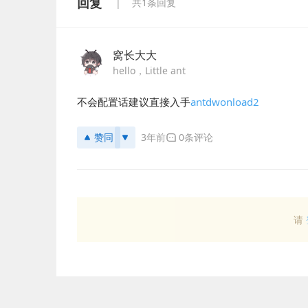
回复
共1条回复
窝长大大
hello，Little ant
不会配置话建议直接入手
antdwonload2
赞同
3年前
0条评论
请