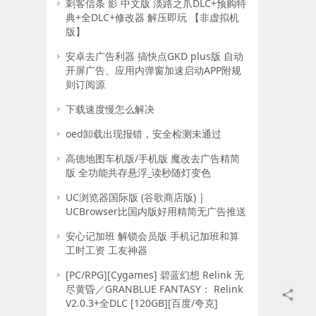
刺客信条 影 中文版 淡路之爪DLC+预购特
典+全DLC+修改器 解压即玩 【非虚拟机
版】
安卓去广告利器 搞快点GKD plus版 自动
开屏广告、应用内弹窗加速启动APP附规
则订阅源
下载速度慢怎么解决
oed卸载出现报错，安全检测未通过
高德地图车机版/手机版 魔改去广告精简
版 全功能共存悬浮_读秒随灯变色
UC浏览器国际版 (谷歌商店版) |
UCBrowser比国内版好用精简无广告推送
安心记加班 解锁会员版 手机记加班和算
工时工资 工友神器
[PC/RPG][Cygames] 碧蓝幻想 Relink 无
尽黄昏／GRANBLUE FANTASY： Relink
V2.0.3+全DLC [120GB][百度/夸克]