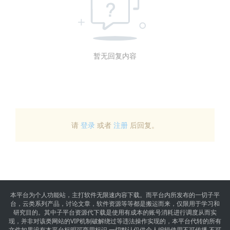
暂无回复内容
请
登录
或者
注册
后回复。
本平台为个人功能站，主打软件无限速内容下载。而平台内所发布的一切子平
台，云类系列产品，讨论文章，软件资源等等都是搬运而来，仅限用于学习和
研究目的。其中子平台资源代下载是使用有成本的账号消耗进行调度从而实
现，并非对该类网站的VIP机制破解绕过等违法操作实现的，本平台代转的所有
文件如果没有本平台标明可商用标识,一切默认仅供个人编辑使用不可传播,不可