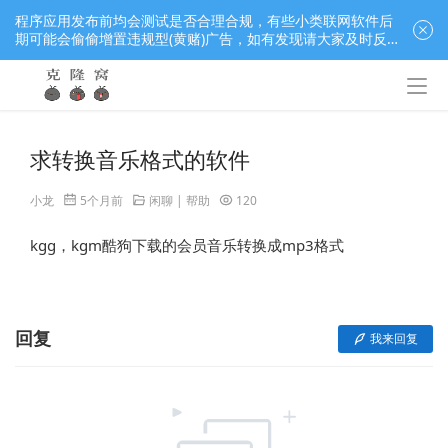
程序应用发布前均会测试是否合理合规，有些小类联网软件后
期可能会偷偷增置违规型(黄赌)广告，如有发现请大家及时反
馈窝长进行处理，共同监督维护良好的程序应用下载社区！
求转换音乐格式的软件
小龙
5个月前
闲聊 | 帮助
120
kgg，kgm酷狗下载的会员音乐转换成mp3格式
回复
我来回复