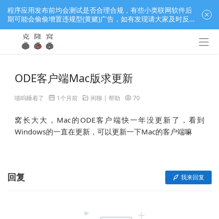
程序应用发布前均会测试是否合理合规，有些小类联网软件后
期可能会偷偷增置违规型(黄赌)广告，如有发现请大家及时反
馈窝长进行处理，共同监督维护良好的程序应用下载社区！
ODE客户端Mac版求更新
喵呜睡着了
1个月前
闲聊 | 帮助
70
窝长大大，Mac的ODE客户端快一年没更新了，看到
Windows的一直在更新，可以更新一下Mac的客户端嘛
回复
我来回复