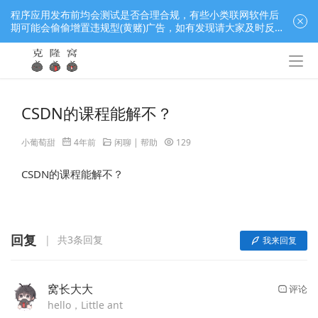
程序应用发布前均会测试是否合理合规，有些小类联网软件后
期可能会偷偷增置违规型(黄赌)广告，如有发现请大家及时反
馈窝长进行处理，共同监督维护良好的程序应用下载社区！
CSDN的课程能解不？
小葡萄甜
4年前
闲聊 | 帮助
129
CSDN的课程能解不？
回复
共3条回复
我来回复
窝长大大
评论
hello，Little ant