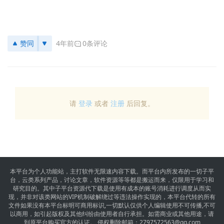
赞同
4年前
0条评论
请
登录
或者
注册
后回复。
本平台为个人功能站，主打软件无限速内容下载。而平台内所发布的一切子平
台，云类系列产品，讨论文章，软件资源等等都是搬运而来，仅限用于学习和
研究目的。其中子平台资源代下载是使用有成本的账号消耗进行调度从而实
现，并非对该类网站的VIP机制破解绕过等违法操作实现的，本平台代转的所有
文件如果没有本平台标明可商用标识,一切默认仅供个人编辑使用不可传播,不可
以商用，如引起版权及其他纠纷由使用者自行承担。如需商业或其他用途，请
到原平台购买官方的认证。 侵权删除邮箱：
2797572563@qq.com