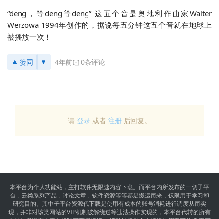
“deng，等deng等deng” 这五个音是奥地利作曲家Walter 
Werzowa 1994年创作的，据说每五分钟这五个音就在地球上
被播放一次！
赞同
4年前
0条评论
请
登录
或者
注册
后回复。
本平台为个人功能站，主打软件无限速内容下载。而平台内所发布的一切子平
台，云类系列产品，讨论文章，软件资源等等都是搬运而来，仅限用于学习和
研究目的。其中子平台资源代下载是使用有成本的账号消耗进行调度从而实
现，并非对该类网站的VIP机制破解绕过等违法操作实现的，本平台代转的所有