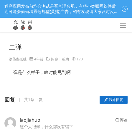
程序应用发布前均会测试是否合理合规，有些小类联网软件后
期可能会偷偷增置违规型(黄赌)广告，如有发现请大家及时反
馈窝长进行处理，共同监督维护良好的程序应用下载社区！
二弹
浪荡也孤独
4年前
闲聊 | 帮助
173
二弹是什么样子，啥时能见到啊
回复
共1条回复
我来回复
laojiahuo
评论
这个人很懒，什么都没有留下～