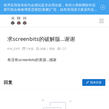
程序应用发布前均会测试是否合理合规，有些小类联网软件后
期可能会偷偷增置违规型(黄赌)广告，如有发现请大家及时反
馈窝长进行处理，共同监督维护良好的程序应用下载社区！
求screenbits的破解版…谢谢
KYK_EXFF
1年前
闲聊 | 帮助
127
有没有screenbits的资源…感谢
回复
我来回复