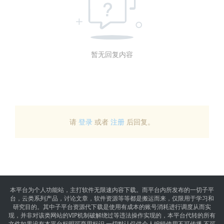
暂无回复内容
请
登录
或者
注册
后回复。
本平台为个人功能站，主打软件无限速内容下载。而平台内所发布的一切子平
台，云类系列产品，讨论文章，软件资源等等都是搬运而来，仅限用于学习和
研究目的。其中子平台资源代下载是使用有成本的账号消耗进行调度从而实
现，并非对该类网站的VIP机制破解绕过等违法操作实现的，本平台代转的所有
文件如果没有本平台标明可商用标识,一切默认仅供个人编辑使用不可传播,不可