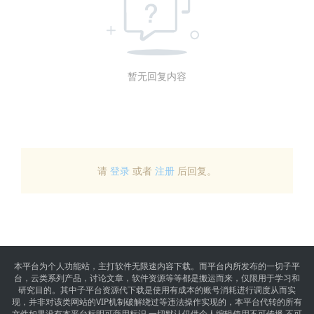
暂无回复内容
请
登录
或者
注册
后回复。
本平台为个人功能站，主打软件无限速内容下载。而平台内所发布的一切子平
台，云类系列产品，讨论文章，软件资源等等都是搬运而来，仅限用于学习和
研究目的。其中子平台资源代下载是使用有成本的账号消耗进行调度从而实
现，并非对该类网站的VIP机制破解绕过等违法操作实现的，本平台代转的所有
文件如果没有本平台标明可商用标识,一切默认仅供个人编辑使用不可传播,不可