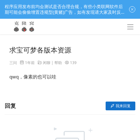
程序应用发布前均会测试是否合理合规，有些小类联网软件后
期可能会偷偷增置违规型(黄赌)广告，如有发现请大家及时反
馈窝长进行处理，共同监督维护良好的程序应用下载社区！
求宝可梦各版本资源
三问
1年前
闲聊 | 帮助
139
qwq，像素的也可以哇
回复
我来回复