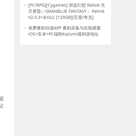
[PC/RPG][Cygames] 碧蓝幻想 Relink 无
尽黄昏／GRANBLUE FANTASY： Relink
V2.0.3+全DLC [120GB][百度/夸克]
免费番剧动漫APP 番剧采集与在线观看
iOS+安卓+PC端附Kazumi规则源地址
定
记