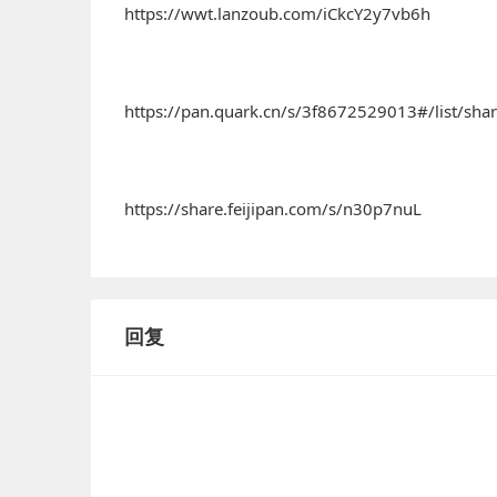
https://wwt.lanzoub.com/iCkcY2y7vb6h
https://pan.quark.cn/s/3f8672529013#/list/sha
https://share.feijipan.com/s/n30p7nuL
回复