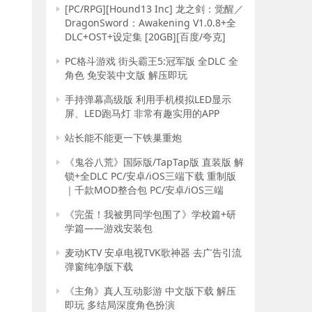
[PC/RPG][Hound13 Inc] 龙之剑：觉醒／
DragonSword：Awakening V1.0.8+全
DLC+OST+设定集 [20GB][百度/夸克]
PC格斗游戏 街头霸王5:冠军版 全DLC 全
角色 免安装中文版 解压即玩
手持弹幕高级版 利用手机模拟LED显示
屏、LED跑马灯 非常有趣实用的APP
站长能不能更一下铁巢重炮
《鬼谷八荒》国际版/TapTap版 直装版 解
锁+全DLC PC/安卓/iOS三端下载 重制版
｜千款MOD整合包 PC/安卓/iOS三端
《完蛋！我被男同学包围了》学校篇+研
学篇——游戏安装包
麦动KTV 安卓电视TVK歌神器 去广告引流
弹窗纯净版下载
《主角》真人互动影游 中文版下载 解压
即玩 多结局深度角色扮演