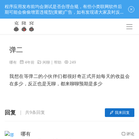
程序应用发布前均会测试是否合理合规，有些小类联网软件后
期可能会偷偷增置违规型(黄赌)广告，如有发现请大家及时反
馈窝长进行处理，共同监督维护良好的程序应用下载社区！
弹二
哪有
4年前
闲聊 | 帮助
249
我想在等弹二的小伙伴们都很好奇正式开始每天的收益会
在多少，反正也是无聊，都来聊聊预期是多少
回复
共9条回复
我来回复
哪有
评论