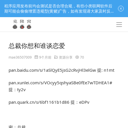
程序应用发布前均会测试是否合理合规，有些小类联网软件后
期可能会偷偷增置违规型(黄赌)广告，如有发现请大家及时反
馈窝长进行处理，共同监督维护良好的程序应用下载社区！
总裁你想和谁谈恋爱
mae36507009
9个月前
资源分享
70
pan.baidu.com/s/1aSlQyE5jsG2cRvjHl3elGw 提: n1mt
pan.xunlei.com/s/VOcyy5qshyaSBe0fEe7wTDHEA1# 
提：ty2v
pan.quark.cn/s/6bf1161b1d86 提：eDPv
密：总裁