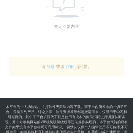
暂无回复内容
请
登录
或者
注册
后回复。
本平台为个人功能站，主打软件无限速内容下载。而平台内所发布的一切子平
台，云类系列产品，讨论文章，软件资源等等都是搬运而来，仅限用于学习和
研究目的。其中子平台资源代下载是使用有成本的账号消耗进行调度从而实
现，并非对该类网站的VIP机制破解绕过等违法操作实现的，本平台代转的所有
文件如果没有本平台标明可商用标识,一切默认仅供个人编辑使用不可传播,不可
以商用，如引起版权及其他纠纷由使用者自行承担。如需商业或其他用途，请