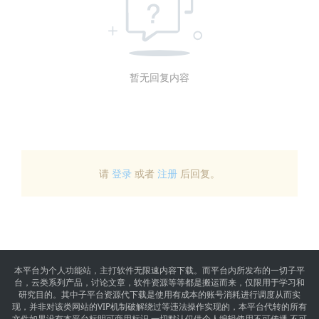
暂无回复内容
请
登录
或者
注册
后回复。
本平台为个人功能站，主打软件无限速内容下载。而平台内所发布的一切子平
台，云类系列产品，讨论文章，软件资源等等都是搬运而来，仅限用于学习和
研究目的。其中子平台资源代下载是使用有成本的账号消耗进行调度从而实
现，并非对该类网站的VIP机制破解绕过等违法操作实现的，本平台代转的所有
文件如果没有本平台标明可商用标识,一切默认仅供个人编辑使用不可传播,不可