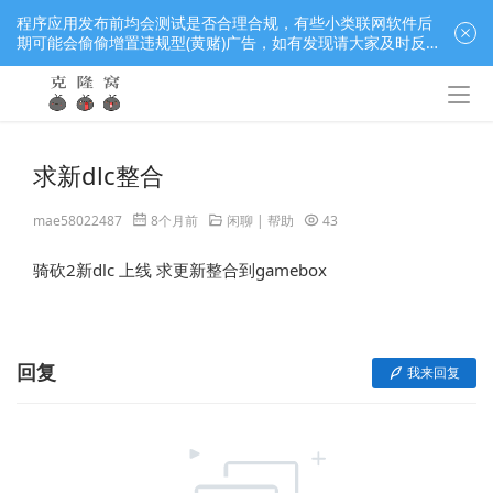
程序应用发布前均会测试是否合理合规，有些小类联网软件后
期可能会偷偷增置违规型(黄赌)广告，如有发现请大家及时反
馈窝长进行处理，共同监督维护良好的程序应用下载社区！
求新dlc整合
mae58022487
8个月前
闲聊 | 帮助
43
骑砍2新dlc 上线 求更新整合到gamebox 
回复
我来回复