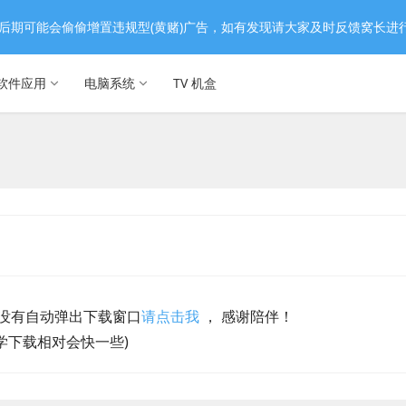
后期可能会偷偷增置违规型(黄赌)广告，如有发现请大家及时反馈窝长进
软件应用
电脑系统
TV 机盒
没有自动弹出下载窗口
请点击我
， 感谢陪伴！
学下载相对会快一些)