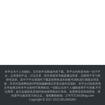
本平台为个人功能站，主打软件无限速内容下载。而平台内所发布的一切子平
台，云类系列产品，讨论文章，软件资源等等都是搬运而来，仅限用于学习和
研究目的。其中子平台资源代下载是使用有成本的账号消耗进行调度从而实
现，并非对该类网站的VIP机制破解绕过等违法操作实现的，本平台代转的所有
文件如果没有本平台标明可商用标识,一切默认仅供个人编辑使用不可传播,不可
以商用，如引起版权及其他纠纷由使用者自行承担。如需商业或其他用途，请
到原平台购买官方的认证。 侵权删除邮箱：
2797572563@qq.com
Copyright © 2021-2022 KELONGWO