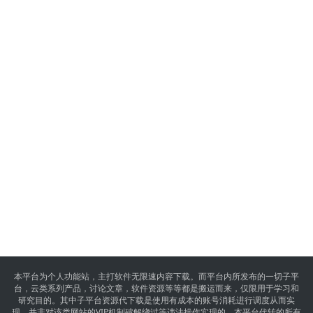
本平台为个人功能站，主打软件无限速内容下载。而平台内所发布的一切子平
台，云类系列产品，讨论文章，软件资源等等都是搬运而来，仅限用于学习和
研究目的。其中子平台资源代下载是使用有成本的账号消耗进行调度从而实
现，并非对该类网站的VIP机制破解绕过等违法操作实现的，本平台代转的所有