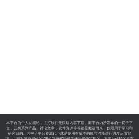
本平台为个人功能站，主打软件无限速内容下载。而平台内所发布的一切子平
台，云类系列产品，讨论文章，软件资源等等都是搬运而来，仅限用于学习和
研究目的。其中子平台资源代下载是使用有成本的账号消耗进行调度从而实
现，并非对该类网站的VIP机制破解绕过等违法操作实现的，本平台代转的所有