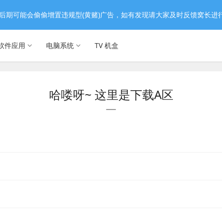
后期可能会偷偷增置违规型(黄赌)广告，如有发现请大家及时反馈窝长进
软件应用
电脑系统
TV 机盒
哈喽呀~ 这里是下载A区