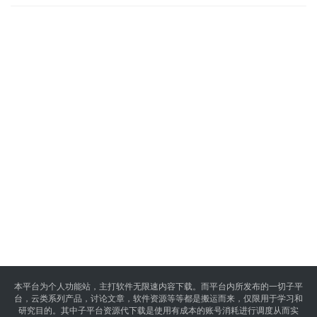
本平台为个人功能站，主打软件无限速内容下载。而平台内所发布的一切子平
台，云类系列产品，讨论文章，软件资源等等都是搬运而来，仅限用于学习和
研究目的。其中子平台资源代下载是使用有成本的账号消耗进行调度从而实