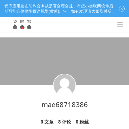
程序应用发布前均会测试是否合理合规，有些小类联网软件后
期可能会偷偷增置违规型(黄赌)广告，如有发现请大家及时反
馈窝长进行处理，共同监督维护良好的程序应用下载社区！
mae68718386
0
文章
8
评论
0
粉丝