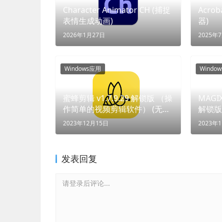
Character Animator CH (捕捉
Acrob
表情生成动画)
器)
2026年1月27日
2025年
Windows应用
Windo
蜜蜂剪辑 v1.7.9.29 解锁版 （操
MAGIX
作简单的视频剪辑软件） (无有
解锁版
效返回内容)
软件)
2023年12月15日
2023年
发表回复
请登录后评论...