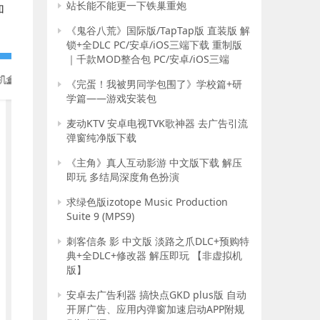
站长能不能更一下铁巢重炮
加
《鬼谷八荒》国际版/TapTap版 直装版 解
锁+全DLC PC/安卓/iOS三端下载 重制版
｜千款MOD整合包 PC/安卓/iOS三端
《完蛋！我被男同学包围了》学校篇+研
学篇——游戏安装包
麦动KTV 安卓电视TVK歌神器 去广告引流
弹窗纯净版下载
《主角》真人互动影游 中文版下载 解压
即玩 多结局深度角色扮演
求绿色版izotope Music Production
Suite 9 (MPS9)
刺客信条 影 中文版 淡路之爪DLC+预购特
典+全DLC+修改器 解压即玩 【非虚拟机
版】
安卓去广告利器 搞快点GKD plus版 自动
开屏广告、应用内弹窗加速启动APP附规