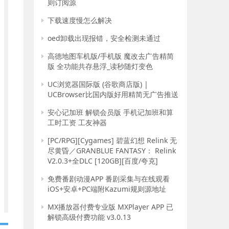
则订阅源
下载速度慢怎么解决
oed卸载出现报错，安全检测未通过
高德地图车机版/手机版 魔改去广告精简
版 全功能共存悬浮_读秒随灯变色
UC浏览器国际版 (谷歌商店版) |
UCBrowser比国内版好用精简无广告推送
安心记加班 解锁会员版 手机记加班和算
工时工资 工友神器
[PC/RPG][Cygames] 碧蓝幻想 Relink 无
尽黄昏／GRANBLUE FANTASY： Relink
V2.0.3+全DLC [120GB][百度/夸克]
免费番剧动漫APP 番剧采集与在线观看
iOS+安卓+PC端附Kazumi规则源地址
MX播放器付费专业版 MXPlayer APP 已
解锁高级付费功能 v3.0.13