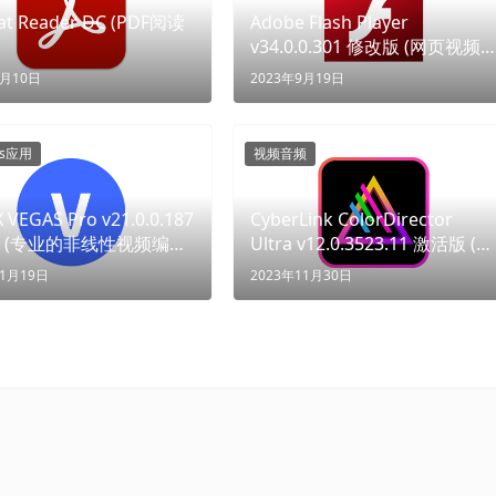
at Reader DC (PDF阅读
Adobe Flash Player
v34.0.0.301 修改版 (网页视频
动画播放支持插件) (重燃Flash
7月10日
2023年9月19日
纪元)
ws应用
视频音频
 VEGAS Pro v21.0.0.187
CyberLink ColorDirector
 (专业的非线性视频编辑
Ultra v12.0.3523.11 激活版 (视
 (剪辑无限，创想无界)
频后期调色软件)
11月19日
2023年11月30日