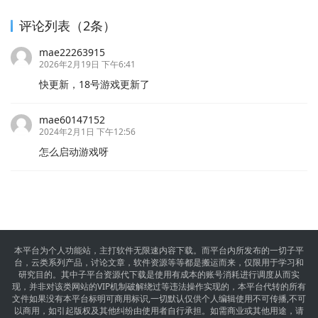
评论列表（2条）
mae22263915
2026年2月19日 下午6:41
快更新，18号游戏更新了
mae60147152
2024年2月1日 下午12:56
怎么启动游戏呀
本平台为个人功能站，主打软件无限速内容下载。而平台内所发布的一切子平
台，云类系列产品，讨论文章，软件资源等等都是搬运而来，仅限用于学习和
研究目的。其中子平台资源代下载是使用有成本的账号消耗进行调度从而实
现，并非对该类网站的VIP机制破解绕过等违法操作实现的，本平台代转的所有
文件如果没有本平台标明可商用标识,一切默认仅供个人编辑使用不可传播,不可
以商用，如引起版权及其他纠纷由使用者自行承担。如需商业或其他用途，请