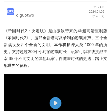
21.2 GB
2024.01.05
diguotwo
密码：无
《帝国时代2：决定版》是由微软带来的4k超高清重制版
《帝国时代2》。游戏全新谱写及录制的游戏原声、三个全
新战役及四个全新的文明。本作将横跨人类 1000 年的历
史，支持超过200个小时的游戏时长，玩家可以在线挑战主
宰 35 个不同文明的其他玩家，伴随着时代的更迭，踏上支
配世界的征程。
P