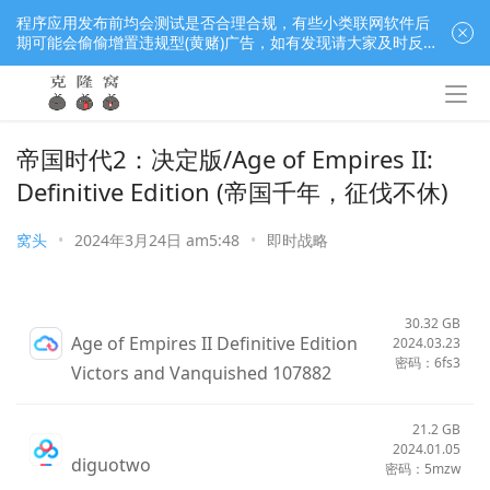
程序应用发布前均会测试是否合理合规，有些小类联网软件后
期可能会偷偷增置违规型(黄赌)广告，如有发现请大家及时反
馈窝长进行处理，共同监督维护良好的程序应用下载社区！
帝国时代2：决定版/Age of Empires II:
Definitive Edition (帝国千年，征伐不休)
窝头
•
2024年3月24日 am5:48
•
即时战略
30.32 GB
Age of Empires II Definitive Edition
2024.03.23
密码：6fs3
Victors and Vanquished 107882
21.2 GB
2024.01.05
diguotwo
密码：5mzw