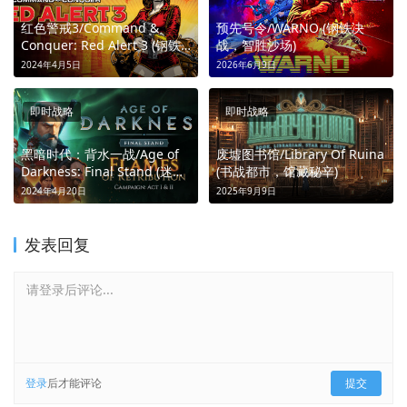
红色警戒3/Command &
预先号令/WARNO (钢铁决
Conquer: Red Alert 3 (钢铁
战，智胜沙场)
洪流，改写历史)
2024年4月5日
2026年6月9日
即时战略
即时战略
黑暗时代：背水一战/Age of
废墟图书馆/Library Of Ruina
Darkness: Final Stand (迷雾
(书战都市，馆藏秘辛)
求生，塔防死战)
2024年4月20日
2025年9月9日
发表回复
请登录后评论...
登录
后才能评论
提交