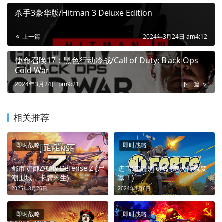
杀手3豪华版/Hitman 3 Deluxe Edition
上一篇
2024年3月24日 am4:12
使命召唤17：黑色行动冷战/Call of Duty: Black Ops
Cold War
2024年3月24日 pm9:21
下一篇
相关推荐
即时战略
即时战略
都市防御Z/City Defense Z (尸
进击!要塞!/Forts (炮火铸就要
潮围城，卡牌求生)
塞！)
2025年8月26日
2024年1月6日
即时战略
即时战略