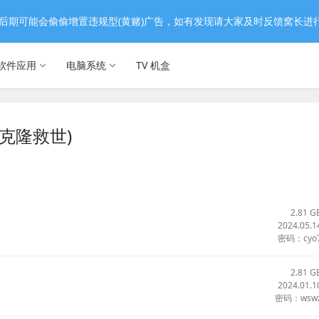
后期可能会偷偷增置违规型(黄赌)广告，如有发现请大家及时反馈窝长进
软件应用
电脑系统
TV 机盒
I，克隆救世)
2.81 G
2024.05.1
密码：cyo
2.81 G
2024.01.1
密码：wsw