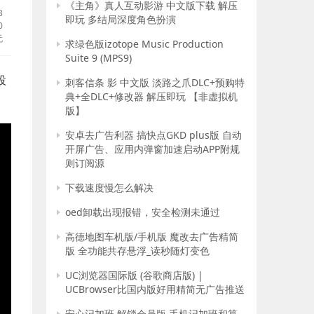
《主角》真人互动影游 中文版下载 解压
B
即玩 多结局深度角色扮演
0
无
求绿色版izotope Music Production
Suite 9 (MPS9)
設
刺客信条 影 中文版 淡路之爪DLC+预购特
典+全DLC+修改器 解压即玩 【非虚拟机
版】
安卓去广告利器 搞快点GKD plus版 自动
开屏广告、应用内弹窗加速启动APP附规
则订阅源
下载速度慢怎么解决
oed卸载出现报错，安全检测未通过
高德地图车机版/手机版 魔改去广告精简
版 全功能共存悬浮_读秒随灯变色
UC浏览器国际版 (谷歌商店版) |
UCBrowser比国内版好用精简无广告推送
安心记加班 解锁会员版 手机记加班和算