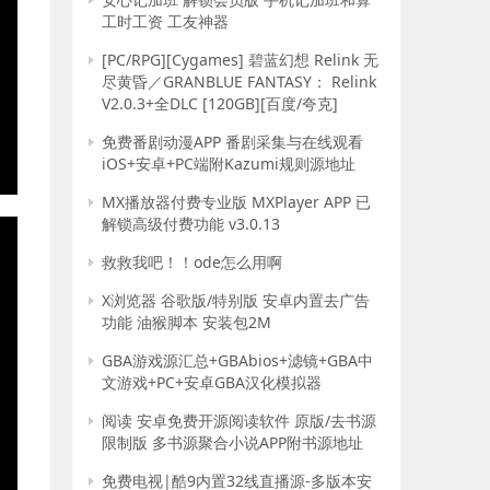
工时工资 工友神器
[PC/RPG][Cygames] 碧蓝幻想 Relink 无
尽黄昏／GRANBLUE FANTASY： Relink
V2.0.3+全DLC [120GB][百度/夸克]
免费番剧动漫APP 番剧采集与在线观看
iOS+安卓+PC端附Kazumi规则源地址
E
MX播放器付费专业版 MXPlayer APP 已
解锁高级付费功能 v3.0.13
救救我吧！！ode怎么用啊
X浏览器 谷歌版/特别版 安卓内置去广告
功能 油猴脚本 安装包2M
GBA游戏源汇总+GBAbios+滤镜+GBA中
文游戏+PC+安卓GBA汉化模拟器
阅读 安卓免费开源阅读软件 原版/去书源
限制版 多书源聚合小说APP附书源地址
免费电视|酷9内置32线直播源-多版本安