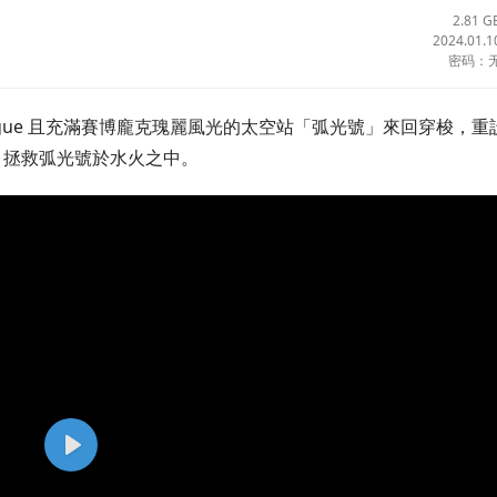
2.81 G
2024.01.1
密码：
gue 且充滿賽博龐克瑰麗風光的太空站「弧光號」來回穿梭，重
，拯救弧光號於水火之中。
P