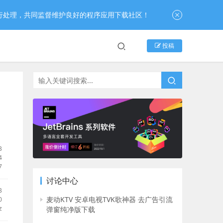
行处理，共同监督维护良好的程序应用下载社区！
投稿
B
4
7
讨论中心
B
麦动KTV 安卓电视TVK歌神器 去广告引流
0
z
弹窗纯净版下载