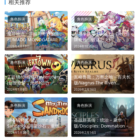
相关推荐
角色扮演
角色扮演
魔导物语：菲娅与奇妙的学
天穹卡牌录/Card-en-Ciel (音
校/MADO MONOGATARI: Fia
牌奇旅，破谜对决)
and the Wondrous
2026年4月13日
2024年10月26日
Academy (好友同行开启魔法
冒险)
角色扮演
角色扮演
工匠镇/小城镇/Tinkertown
瓦格鲁斯：万壑之地 – 百夫长
(创世造梦，无尽轮回)
版/Vagrus The Riven
Realms (废土商战，回合求生)
2024年1月6日
2026年2月16日
角色扮演
角色扮演
沙石镇时光/My Time at
圣战群英传：统治 – 豪华
Sandrock (共建沙石，重燃繁
版/Disciples: Domination –
华)
Deluxe Edition (统御分崩王
2024年5月30日
2026年2月14日
国)