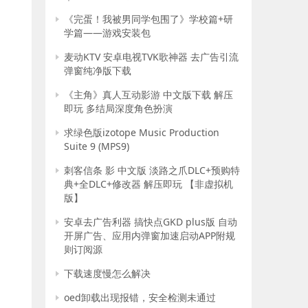
《完蛋！我被男同学包围了》学校篇+研
学篇——游戏安装包
麦动KTV 安卓电视TVK歌神器 去广告引流
弹窗纯净版下载
《主角》真人互动影游 中文版下载 解压
即玩 多结局深度角色扮演
求绿色版izotope Music Production
Suite 9 (MPS9)
刺客信条 影 中文版 淡路之爪DLC+预购特
典+全DLC+修改器 解压即玩 【非虚拟机
版】
安卓去广告利器 搞快点GKD plus版 自动
开屏广告、应用内弹窗加速启动APP附规
则订阅源
下载速度慢怎么解决
oed卸载出现报错，安全检测未通过