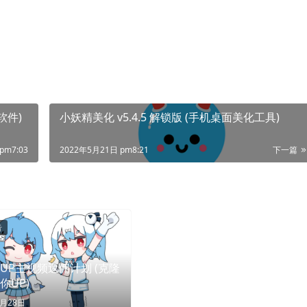
软件)
小妖精美化 v5.4.5 解锁版 (手机桌面美化工具)
pm7:03
2022年5月21日 pm8:21
下一篇
告
bili UP主视频返佣计划 (克隆
你UP)
9月28日