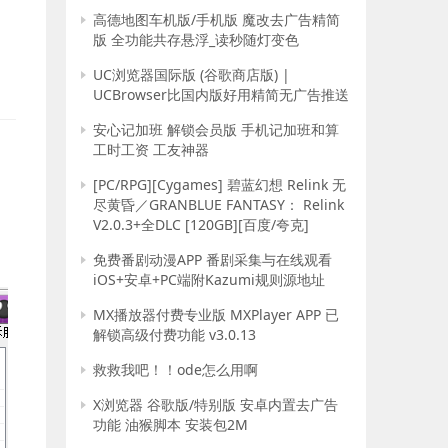
高德地图车机版/手机版 魔改去广告精简
版 全功能共存悬浮_读秒随灯变色
UC浏览器国际版 (谷歌商店版) |
UCBrowser比国内版好用精简无广告推送
安心记加班 解锁会员版 手机记加班和算
工时工资 工友神器
[PC/RPG][Cygames] 碧蓝幻想 Relink 无
尽黄昏／GRANBLUE FANTASY： Relink
V2.0.3+全DLC [120GB][百度/夸克]
免费番剧动漫APP 番剧采集与在线观看
iOS+安卓+PC端附Kazumi规则源地址
MX播放器付费专业版 MXPlayer APP 已
解锁高级付费功能 v3.0.13
救救我吧！！ode怎么用啊
X浏览器 谷歌版/特别版 安卓内置去广告
功能 油猴脚本 安装包2M