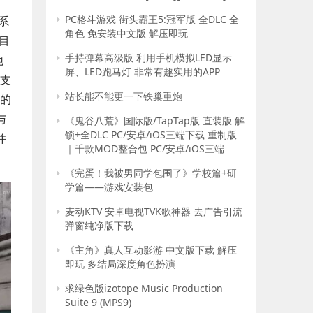
PC格斗游戏 街头霸王5:冠军版 全DLC 全
系
角色 免安装中文版 解压即玩
目
手持弹幕高级版 利用手机模拟LED显示
地
屏、LED跑马灯 非常有趣实用的APP
且支
站长能不能更一下铁巢重炮
的
与
《鬼谷八荒》国际版/TapTap版 直装版 解
锁+全DLC PC/安卓/iOS三端下载 重制版
并
｜千款MOD整合包 PC/安卓/iOS三端
《完蛋！我被男同学包围了》学校篇+研
学篇——游戏安装包
麦动KTV 安卓电视TVK歌神器 去广告引流
弹窗纯净版下载
《主角》真人互动影游 中文版下载 解压
即玩 多结局深度角色扮演
求绿色版izotope Music Production
Suite 9 (MPS9)