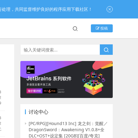
行处理，共同监督维护良好的程序应用下载社区！
投稿
B
2
9
讨论中心
B
[PC/RPG][Hound13 Inc] 龙之剑：觉醒／
2
无
DragonSword：Awakening V1.0.8+全
DLC+OST+设定集 [20GB][百度/夸克]