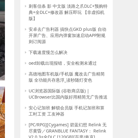
刺客信条 影 中文版 淡路之爪DLC+预购特
典+全DLC+修改器 解压即玩 【非虚拟机
版】
安卓去广告利器 搞快点GKD plus版 自动
开屏广告、应用内弹窗加速启动APP附规
则订阅源
下载速度慢怎么解决
oed卸载出现报错，安全检测未通过
高德地图车机版/手机版 魔改去广告精简
版 全功能共存悬浮_读秒随灯变色
UC浏览器国际版 (谷歌商店版) |
UCBrowser比国内版好用精简无广告推送
安心记加班 解锁会员版 手机记加班和算
工时工资 工友神器
[PC/RPG][Cygames] 碧蓝幻想 Relink 无
尽黄昏／GRANBLUE FANTASY： Relink
V2.0.3+全DLC [120GB][百度/夸克]