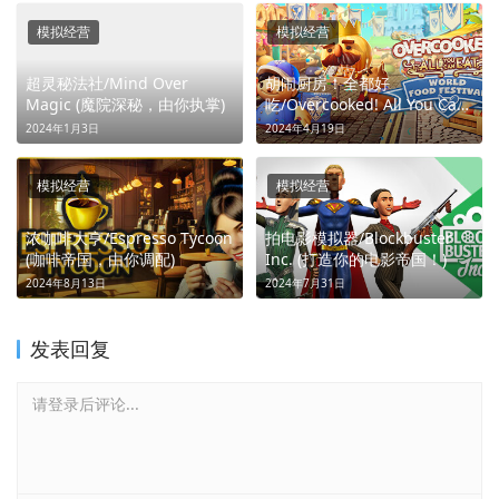
模拟经营
模拟经营
超灵秘法社/Mind Over
胡闹厨房！全都好
Magic (魔院深秘，由你执掌)
吃/Overcooked! All You Can
Eat (分手厨房终极版)
2024年1月3日
2024年4月19日
模拟经营
模拟经营
浓咖啡大亨/Espresso Tycoon
拍电影模拟器/Blockbuster
(咖啡帝国，由你调配)
Inc. (打造你的电影帝国！)
2024年8月13日
2024年7月31日
发表回复
请登录后评论...