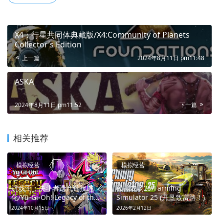
X4：行星共同体典藏版/X4:Community of Planets
Collector’s Edition
上一篇
2024年8月11日 pm11:48
ASKA
2024年8月11日 pm11:52
下一篇
相关推荐
模拟经营
模拟经营
游戏王：决斗者遗产链接进
模拟农场25/Farming
化/Yu-Gi-Oh! Legacy of the
Simulator 25 (开垦致富路！)
Duelist : Link Evolution (决
2024年10月15日
2026年2月12日
斗新纪元！)