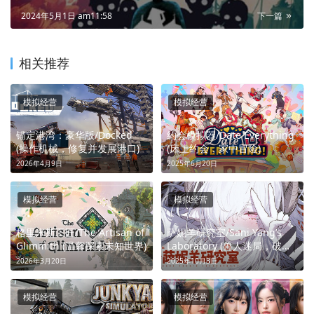
2024年5月1日 am11:58
下一篇
相关推荐
模拟经营
模拟经营
锚定港湾：豪华版/Docked
约会模拟器/Date Everything
(操作机械，修复并发展港口)
(床上约会，家中冒险)
2026年4月9日
2025年6月20日
模拟经营
模拟经营
格里米斯工匠/The Artisan of
萨妮羊研究室/Sani Yang’s
Glimmith (温馨探索未知世界)
Laboratory (兽人迷局，破笼
追光)
2026年3月20日
2025年10月3日
模拟经营
模拟经营