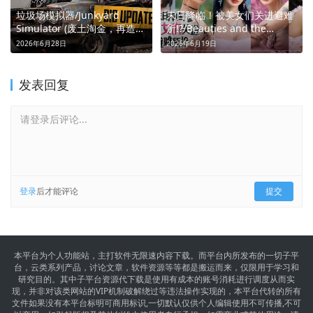
垃圾场模拟器/Junkyard
末日降临！被美女们关进避难
Simulator (废土淘金，再造辉
所!?/Beauties and the
煌)
Stranded (废土避难恋爱悬疑)
2026年6月28日
2026年6月19日
发表回复
请登录后评论...
登录
后才能评论
提交
本平台为个人功能站，主打软件无限速内容下载。而平台内所发布的一切子平
台，云类系列产品，讨论文章，软件资源等等都是搬运而来，仅限用于学习和
研究目的。其中子平台资源代下载是使用有成本的账号消耗进行调度从而实
现，并非对该类网站的VIP机制破解绕过等违法操作实现的，本平台代转的所有
文件如果没有本平台标明可商用标识,一切默认仅供个人编辑使用不可传播,不可