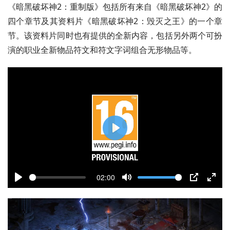
《暗黑破坏神2：重制版》包括所有来自《暗黑破坏神2》的
四个章节及其资料片《暗黑破坏神2：毁灭之王》的一个章
节。该资料片同时也有提供的全新内容，包括另外两个可扮
演的职业全新物品符文和符文字词组合无形物品等。
P
l
a
02:00
y
P
M
P
E
l
u
I
n
a
t
P
t