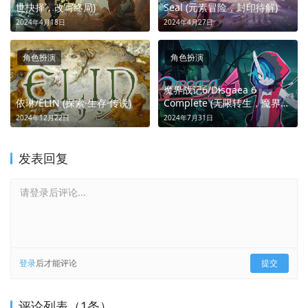
世抉择，改写终局)
Seal (元素冒险，封印待解)
2024年4月18日
2024年4月27日
角色扮演
角色扮演
魔界战记6/Disgaea 6
依琳/ELIN (探索·生存·传说)
Complete (无限转生，魔界成
王)
2024年12月22日
2024年7月31日
发表回复
请登录后评论...
登录
后才能评论
提交
评论列表（1条）