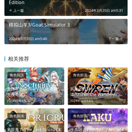
Edition
上一篇
2024年3月20日 am5:31
模拟山羊3/Goat Simulator 3
2024年3月20日 am5:40
下一篇
相关推荐
角色扮演
角色扮演
梦灯花/Noctuary (光使寻梦，
风来的西林6：蛇蜷岛探险
无夜奇旅)
谭/Shiren the Wanderer
The Mystery Dungeon of
2024年5月4日
2024年12月13日
Serpentcoil Island (双生勇
者，共破奇境)
角色扮演
角色扮演
末世奥力/The Last Oricru (末
卡库远古封印/KAKU Ancient