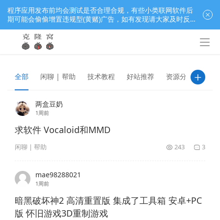
程序应用发布前均会测试是否合理合规，有些小类联网软件后
期可能会偷偷增置违规型(黄赌)广告，如有发现请大家及时反
馈窝长进行处理，共同监督维护良好的程序应用下载社区！
全部
闲聊 | 帮助
技术教程
好站推荐
资源分享
两盒豆奶
1周前
求软件 Vocaloid和MMD
闲聊 | 帮助
243
3
mae98288021
1周前
暗黑破坏神2 高清重置版 集成了工具箱 安卓+PC
版 怀旧游戏3D重制游戏