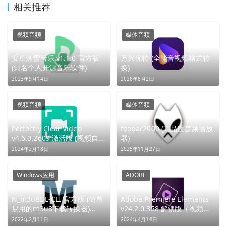
相关推荐
视频音频
媒体音频
安卓洛雪音乐 v1.1.0 官方版
万兴优转 (全能音视频格式转
(知名个人开源音乐软件)
换)
2023年9月14日
2026年8月2日
视频音频
媒体音频
Perfectly Clear Video
foobar2000 (高品质音频播放
v4.6.0.2609 激活版 (视频自动
器)
校色) (一键校色，视界新生)
2024年2月18日
2025年11月27日
Windows应用
ADOBE
N_m3u8DL-CLI 官方版 (简单
Adobe Premiere Elements
易用的m3u8下载转换器)
v24.2.0.358 解锁版（视频编
(M3U8秒转MP4)
辑软件）
2022年2月11日
2024年4月14日