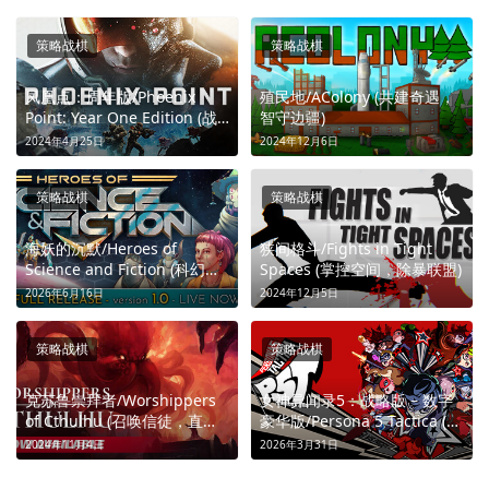
策略战棋
策略战棋
凤凰点：周年版/Phoenix
殖民地/AColony (共建奇遇，
Point: Year One Edition (战
智守边疆)
术生存，全球掌控)
2024年4月25日
2024年12月6日
策略战棋
策略战棋
海妖的沉默/Heroes of
狭间格斗/Fights in Tight
Science and Fiction (科幻战
Spaces (掌控空间，除暴联盟)
棋探索征服星际)
2026年6月16日
2024年12月5日
策略战棋
策略战棋
克苏鲁崇拜者/Worshippers
女神异闻录5：战略版 – 数字
of Cthulhu (召唤信徒，直面
豪华版/Persona 5 Tactica (来
古神)
一场淋漓的决策)
2024年11月4日
2026年3月31日