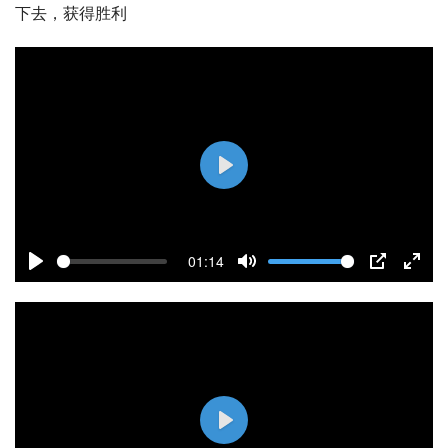
下去，获得胜利
P
l
a
01:14
y
P
M
P
E
l
u
I
n
a
t
P
t
y
e
e
r
f
P
u