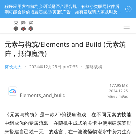
程序应用发布前均会测试是否合理合规，有些小类联网软件后
期可能会偷偷增置违规型(黄赌)广告，如有发现请大家及时反
馈窝长进行处理，共同监督维护良好的程序应用下载社区！
元素与构筑/Elements and Build (元素筑
阵，抵御魔潮)
窝长大大
•
2024年12月25日 pm7:35
•
策略战棋
177.95 MB
2024.12.25
Elements_and_build
密码：m9ac
《元素与构筑》是一款2D俯视角游戏，在不同元素的技能
中组成你的专属流派，在随机生成式的关卡中使用建筑奖励
来搭建自己独一无二的迷宫，在一波波怪物潮水中努力生存