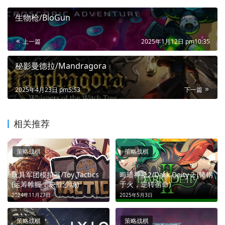
生物枪/BioGun
上一篇
2025年1月12日 pm10:35
秘影曼德拉/Mandragora
2025年4月23日 pm5:53
下一篇
相关推荐
策略战棋
策略战棋
玩具军团模拟器/Toy Tactics
晦暗神祇2/Dark Deity 2 (铸钢
(运筹帷幄，决胜沙场)
于火，逆转宿命)
2024年11月27日
2025年5月3日
策略战棋
策略战棋