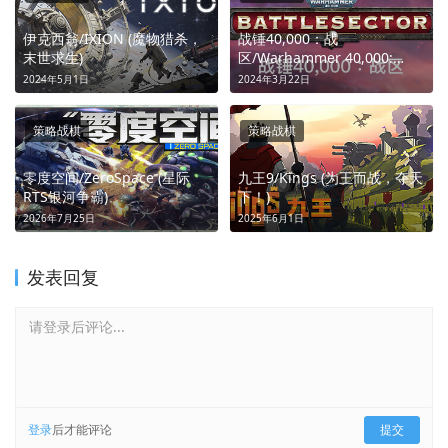
伊克西翁/IXION (魔物猎杀，
战锤40,000：战
末世求生)
区/Warhammer 40,000:
Battlesector (战锤纪元：决胜
2024年5月1日
2024年3月22日
回合)
策略战棋
策略战棋
零度空间/ZeroSpace (星际
九王9/Kings (为王而战，夺天
RTS银河争霸)
下！)
2026年7月25日
2025年6月1日
发表回复
请登录后评论...
登录
后才能评论
提交