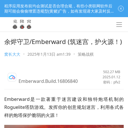
程序应用发布前均会测试是否合理合规，有些小类联网软件后
期可能会偷偷增置违规型(黄赌)广告，如有发现请大家及时反
馈窝长进行处理，共同监督维护良好的程序应用下载社区！
余烬守卫/Emberward (筑迷宫，护火源！)
窝长大大
•
2025年1月13日 am1:39
•
策略战棋
502.27 MB
2025.01.12
Emberward.Build.16806840
密码：pfv2
Emberward是一款著重于迷宫建设和独特炮塔机制的
Roguelite塔防游戏。发挥你的创意规划迷宫，利用各式各
样的炮塔保护脆弱的火源！