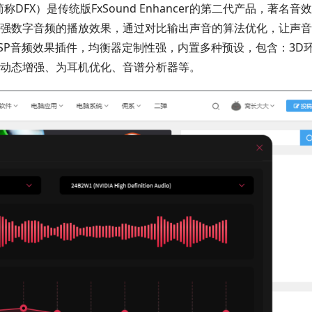
ncer，简称DFX）是传统版FxSound Enhancer的第二代产品，著名音
强数字音频的播放效果，通过对比输出声音的算法优化，让声音
SP音频效果插件，均衡器定制性强，内置多种预设，包含：3D
动态增强、为耳机优化、音谱分析器等。