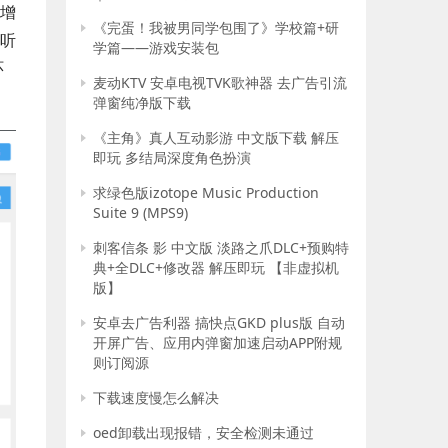
效增
《完蛋！我被男同学包围了》学校篇+研
听
学篇——游戏安装包
环
麦动KTV 安卓电视TVK歌神器 去广告引流
弹窗纯净版下载
《主角》真人互动影游 中文版下载 解压
即玩 多结局深度角色扮演
求绿色版izotope Music Production
Suite 9 (MPS9)
刺客信条 影 中文版 淡路之爪DLC+预购特
典+全DLC+修改器 解压即玩 【非虚拟机
版】
安卓去广告利器 搞快点GKD plus版 自动
开屏广告、应用内弹窗加速启动APP附规
则订阅源
下载速度慢怎么解决
oed卸载出现报错，安全检测未通过