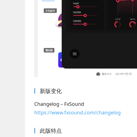
新版变化
Changelog – FxSound
https://www.fxsound.com/changelog
此版特点