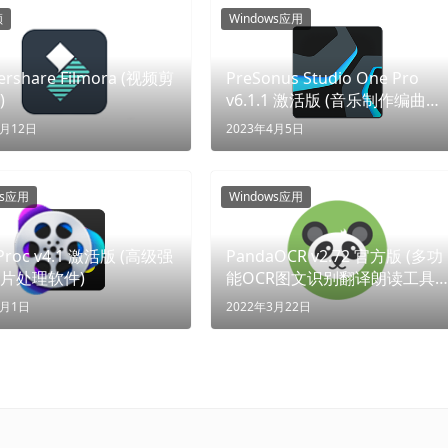
频
Windows应用
rshare Filmora (视频剪
PreSonus Studio One Pro
)
v6.1.1 激活版 (音乐制作编曲软
件) (创乐无界，声动世界)
1月12日
2023年4月5日
ws应用
Windows应用
oProc v4.1 激活版 (高级强
PandaOCR v2.72 官方版 (多功
片处理软件)
能OCR图文识别翻译朗读工具)
(识图翻译，全能神器)
5月1日
2022年3月22日