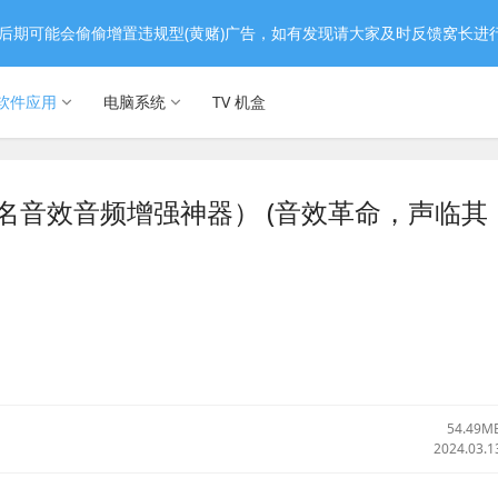
后期可能会偷偷增置违规型(黄赌)广告，如有发现请大家及时反馈窝长进
软件应用
电脑系统
TV 机盒
解锁版（著名音效音频增强神器） (音效革命，声临其
54.49M
2024.03.1