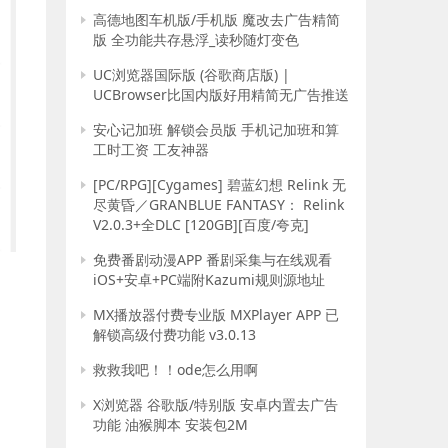
高德地图车机版/手机版 魔改去广告精简
版 全功能共存悬浮_读秒随灯变色
UC浏览器国际版 (谷歌商店版) |
UCBrowser比国内版好用精简无广告推送
安心记加班 解锁会员版 手机记加班和算
工时工资 工友神器
[PC/RPG][Cygames] 碧蓝幻想 Relink 无
尽黄昏／GRANBLUE FANTASY： Relink
V2.0.3+全DLC [120GB][百度/夸克]
免费番剧动漫APP 番剧采集与在线观看
iOS+安卓+PC端附Kazumi规则源地址
MX播放器付费专业版 MXPlayer APP 已
解锁高级付费功能 v3.0.13
救救我吧！！ode怎么用啊
X浏览器 谷歌版/特别版 安卓内置去广告
功能 油猴脚本 安装包2M