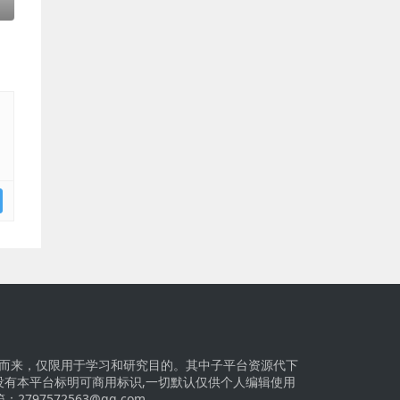
而来，仅限用于学习和研究目的。其中子平台资源代下
没有本平台标明可商用标识,一切默认仅供个人编辑使用
箱：
2797572563@qq.com