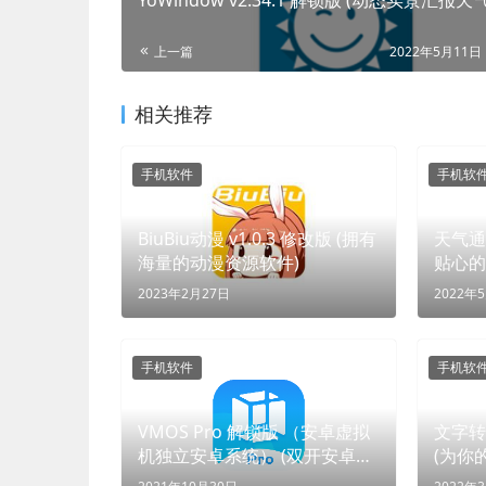
上一篇
2022年5月11日 
相关推荐
手机软件
手机软
BiuBiu动漫 v1.0.3 修改版 (拥有
天气通 
海量的动漫资源软件)
贴心的
2023年2月27日
2022年
手机软件
手机软
VMOS Pro 解锁版 （安卓虚拟
文字转语
机独立安卓系统） (双开安卓，
(为你
自由定制)