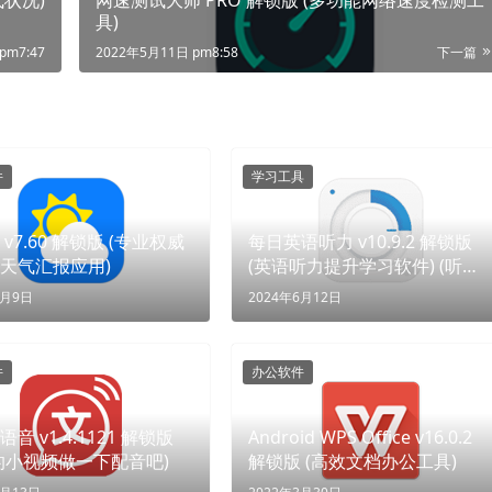
具)
pm7:47
2022年5月11日 pm8:58
下一篇
件
学习工具
v7.60 解锁版 (专业权威
每日英语听力 v10.9.2 解锁版
天气汇报应用)
(英语听力提升学习软件) (听英
语，闯世界)
5月9日
2024年6月12日
件
办公软件
音 v1.4.1121 解锁版
Android WPS Office v16.0.2
的小视频做一下配音吧)
解锁版 (高效文档办公工具)