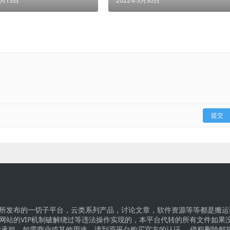
3月13日
2022年3月30日
提交
所发布的一切子平台，云类系列产品，讨论文章，软件资源等等都是搬运
网站的VIP机制破解绕过等违法操作实现的，本平台代转的所有文件如果
行承担。如需商业或其他用途，请到原平台购买官方的认证。 侵权删除邮