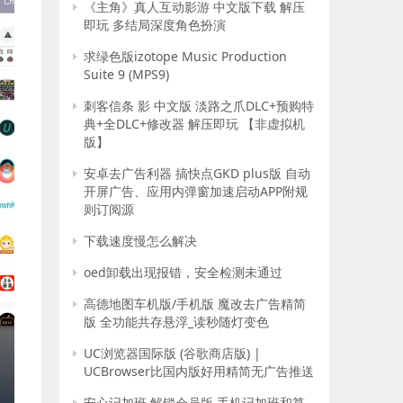
《主角》真人互动影游 中文版下载 解压
即玩 多结局深度角色扮演
求绿色版izotope Music Production
Suite 9 (MPS9)
刺客信条 影 中文版 淡路之爪DLC+预购特
典+全DLC+修改器 解压即玩 【非虚拟机
版】
安卓去广告利器 搞快点GKD plus版 自动
开屏广告、应用内弹窗加速启动APP附规
则订阅源
下载速度慢怎么解决
oed卸载出现报错，安全检测未通过
高德地图车机版/手机版 魔改去广告精简
版 全功能共存悬浮_读秒随灯变色
UC浏览器国际版 (谷歌商店版) |
UCBrowser比国内版好用精简无广告推送
安心记加班 解锁会员版 手机记加班和算