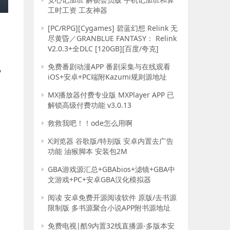
工时工资 工友神器
[PC/RPG][Cygames] 碧蓝幻想 Relink 无
尽黄昏／GRANBLUE FANTASY： Relink
V2.0.3+全DLC [120GB][百度/夸克]
免费番剧动漫APP 番剧采集与在线观看
/
iOS+安卓+PC端附Kazumi规则源地址
MX播放器付费专业版 MXPlayer APP 已
解锁高级付费功能 v3.0.13
救救我吧！！ode怎么用啊
X浏览器 谷歌版/特别版 安卓内置去广告
功能 油猴脚本 安装包2M
GBA游戏源汇总+GBAbios+滤镜+GBA中
文游戏+PC+安卓GBA汉化模拟器
阅读 安卓免费开源阅读软件 原版/去书源
限制版 多书源聚合小说APP附书源地址
免费电视|酷9内置32线直播源-多版本安