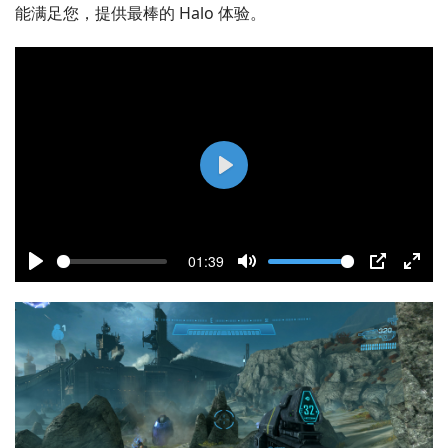
能满足您，提供最棒的 Halo 体验。
P
l
a
01:39
y
P
M
P
E
l
u
I
n
a
t
P
t
y
e
e
r
f
u