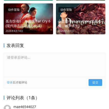
相)
动作冒险
动作冒险
孤岛惊魂6：年度版/Far Cry 6
心之蜃/Decarnation (直面心
(现代游击战场激烈枪战)
魔，破梦求生)
2026年4月14日
2024年5月1日
发表回复
请登录后评论...
登录
后才能评论
提交
评论列表（1条）
mae46544027