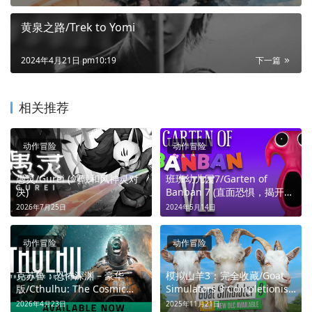
黄泉之路/Trek to Yomi
2024年4月21日 pm10:19
下一篇
相关推荐
动作冒险
动作冒险
愚灵/Gurei (剑戟和风神灵对
班班幼儿园7/Garten of
决)
Banban 7 (直面恐惧，揭开真
相)
2026年7月25日
2024年5月14日
动作冒险
动作冒险
克苏鲁：恐怖深渊 – 豪华
模拟山羊3：完全收藏/Goat
版/Cthulhu: The Cosmic
Simulators 3 Completionist
Abyss (深海调查揭开诡秘真
Bundle (羊疯了！友尽了！)
2026年4月23日
2025年11月21日