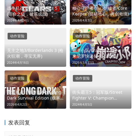
战争机器5 年度版/Gears 5
核心守护者/地心护核者/Core
(宿命之链，破茧成战)
Keeper (掘秘地心，共创奇境)
2024年4月24日
2026年4月3日
动作冒险
动作冒险
无主之地3/Borderlands 3 (枪
崩溃小队/Crashout Crew (快
火狂潮，寻宝无界)
来尼罗快递打卡上班吧)
2024年4月16日
2026年5月31日
动作冒险
动作冒险
漫漫长夜：生存版/The Long
街头霸王5：冠军版/Street
Dark Survival Edition (极寒
Fighter V: Champion
荒野孤独求生之旅)
Edition (格斗新生，易如反掌)
2026年4月2日
2024年4月5日
发表回复