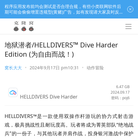
程序应用发布前均会测试是否合理合规，有些小类联网软件后
期可能会偷偷增置违规型(黄赌)广告，如有发现请大家及时反
馈窝长进行处理，共同监督维护良好的程序应用下载社区！
地狱潜者/HELLDIVERS™ Dive Harder
Edition (为自由而战！)
窝长大大
•
2024年9月17日 pm10:31
•
动作冒险
6.47 GB
2024.09.17
HELLDIVERS Dive Harder
密码：poj6
HELLDIVERS™是一款使用双操作杆游玩的协力式射击游
戏，极具挑战性且耐玩度高。玩者将成为菁英部队“绝地战
兵”的一份子，与其他玩者并肩作战，投身银河激战中保护