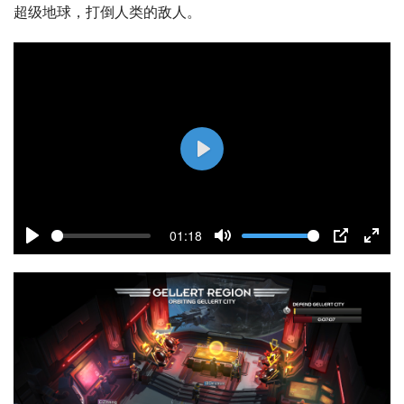
超级地球，打倒人类的敌人。
P
l
a
01:18
y
P
M
P
E
l
u
I
n
a
t
P
t
y
e
e
r
f
u