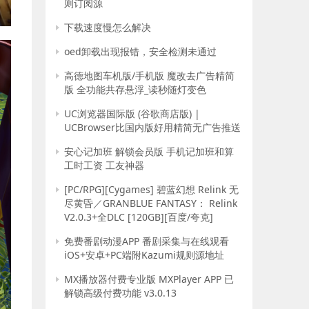
则订阅源
E
下载速度慢怎么解决
oed卸载出现报错，安全检测未通过
高德地图车机版/手机版 魔改去广告精简
版 全功能共存悬浮_读秒随灯变色
UC浏览器国际版 (谷歌商店版) |
UCBrowser比国内版好用精简无广告推送
安心记加班 解锁会员版 手机记加班和算
工时工资 工友神器
[PC/RPG][Cygames] 碧蓝幻想 Relink 无
尽黄昏／GRANBLUE FANTASY： Relink
V2.0.3+全DLC [120GB][百度/夸克]
免费番剧动漫APP 番剧采集与在线观看
iOS+安卓+PC端附Kazumi规则源地址
MX播放器付费专业版 MXPlayer APP 已
解锁高级付费功能 v3.0.13