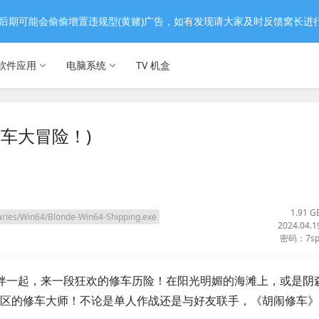
后期可能会偷偷增置违规型(黄赌)广告，如有发现请大家及时反馈窝长进
软件应用
电脑系统
TV 机盒
(修车大冒险！)
1.91 G
ies/Win64/Blonde-Win64-Shipping.exe
2024.04.1
密码：7sp
伴一起，来一段狂欢的修车历险！在阳光明媚的海滩上，或是阴
区的修车大师！不论是单人作战还是与好友联手，《胡闹修车》