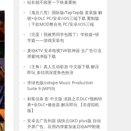
站长能不能更一下铁巢重炮
《鬼谷八荒》国际版/TapTap版 直装版 解
锁+全DLC PC/安卓/iOS三端下载 重制版
｜千款MOD整合包 PC/安卓/iOS三端
《完蛋！我被男同学包围了》学校篇+研
学篇——游戏安装包
麦动KTV 安卓电视TVK歌神器 去广告引流
弹窗纯净版下载
《主角》真人互动影游 中文版下载 解压
即玩 多结局深度角色扮演
求绿色版izotope Music Production
Suite 9 (MPS9)
刺客信条 影 中文版 淡路之爪DLC+预购特
典+全DLC+修改器 解压即玩 【非虚拟机
版】
安卓去广告利器 搞快点GKD plus版 自动
开屏广告、应用内弹窗加速启动APP附规