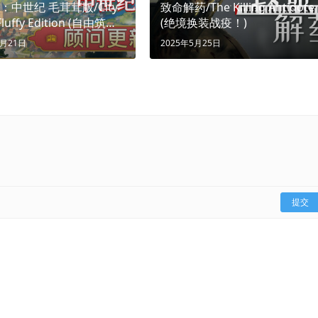
：中世纪 毛茸茸版/City
致命解药/The Killing Antidote
Fluffy Edition (自由筑
(绝境换装战疫！)
心创世)
4月21日
2025年5月25日
提交