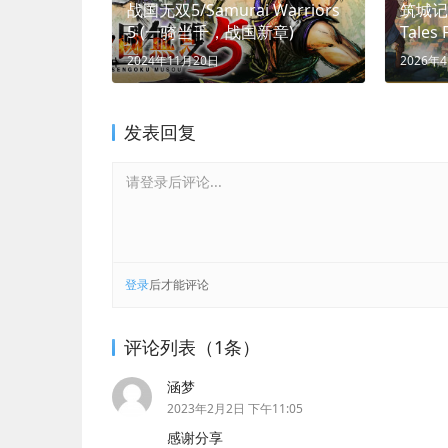
战国无双5/Samurai Warriors
筑城记
5 (一骑当千，战国新章)
Tales 
城，随
2024年11月20日
2026年
发表回复
请登录后评论...
登录
后才能评论
评论列表（1条）
涵梦
2023年2月2日 下午11:05
感谢分享