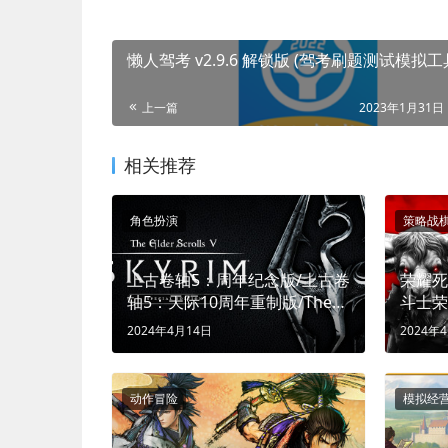
懒人驾考 v2.9.6 解锁版 (驾考刷题测试模拟
上一篇
2023年1月31日 
相关推荐
角色扮演
策略战
上古卷轴5：周年纪念版/上古卷
荣耀死斗2
轴5：天际10周年重制版/The
斗士荣
Elder Scrolls V: Skyrim
2024年4月14日
2024年
Special Edition (屠龙求生，传
奇再临)
动作冒险
模拟经