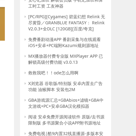
工时工资 工友神器
[PC/RPG][Cygames] 碧蓝幻想 Relink 无
尽黄昏／GRANBLUE FANTASY： Relink
V2.0.3+全DLC [120GB][百度/夸克]
免费番剧动漫APP 番剧采集与在线观看
iOS+安卓+PC端附Kazumi规则源地址
MX播放器付费专业版 MXPlayer APP 已
解锁高级付费功能 v3.0.13
救救我吧！！ode怎么用啊
X浏览器 谷歌版/特别版 安卓内置去广告
功能 油猴脚本 安装包2M
GBA游戏源汇总+GBAbios+滤镜+GBA中
文游戏+PC+安卓GBA汉化模拟器
阅读 安卓免费开源阅读软件 原版/去书源
限制版 多书源聚合小说APP附书源地址
免费电视|酷9内置32线直播源-多版本安