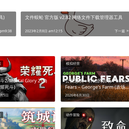
工具)
文件蜈蚣 官方版 v2.82 网络文件下载管理器工具
pm9:38
2023年2月8日 am12:15
下一篇
棋
模拟经营
/Mortal Glory 2 (角
公众恐惧：乔治的农场/Public
耀死斗)
Fears – George’s Farm (农场
避难揭开神秘真相)
4月5日
2026年6月30日
营
动作冒险