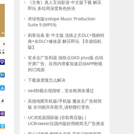
《主角》真人互动影游 中文版下载 解压
即玩 多结局深度角色扮演
求绿色版izotope Music Production
Suite 9 (MPS9)
刺客信条 影 中文版 淡路之爪DLC+预购特
典+全DLC+修改器 解压即玩 【非虚拟机
版】
安卓去广告利器 搞快点GKD plus版 自动
开屏广告、应用内弹窗加速启动APP附规
则订阅源
下载速度慢怎么解决
oed卸载出现报错，安全检测未通过
高德地图车机版/手机版 魔改去广告精简
版 全功能共存悬浮_读秒随灯变色
UC浏览器国际版 (谷歌商店版) |
UCBrowser比国内版好用精简无广告推送
安心记加班 解锁会员版 手机记加班和算