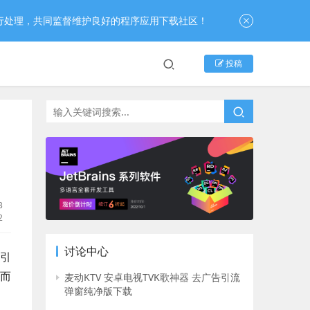
行处理，共同监督维护良好的程序应用下载社区！
投稿
B
2
讨论中心
引
而
麦动KTV 安卓电视TVK歌神器 去广告引流
弹窗纯净版下载