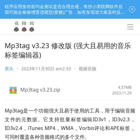
程序应用发布前均会测试是否合理合规，有些小类联网软件后
期可能会偷偷增置违规型(黄赌)广告，如有发现请大家及时反
馈窝长进行处理，共同监督维护良好的程序应用下载社区！
Mp3tag v3.23 修改版 (强大且易用的音乐
标签编辑器)
窝头
•
2023年11月30日 am2:33
•
视频音频
4.57MB
Mp3tag v3.23.zip
2023.11.29
Mp3tag是一个功能强大且易于使用的工具，用于编辑音频
文件的元数据。它支持批量标签编辑ID3v1，ID3v2.3，
ID3v2.4，iTunes MP4，WMA，Vorbis评论和APE标签，
可同时覆盖各种音频格式的多个文件。