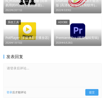
N_m3u8DL-CLI 官方版 (简单
ShanaEncoder v5.3.0.1 官方
易用的m3u8下载转换器)
版 (高清视频编码压制软件)
(M3U8秒转MP4)
(极速高清，B站首选)
2022年2月11日
2022年3月9日
系统工具
ADOBE
PotPlayer (多媒体影音播放器)
Premiere Pro (视频编辑剪辑)
2026年1月15日
2026年6月28日
发表回复
请登录后评论...
登录
后才能评论
提交