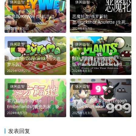
休闲益智
休闲益智
奇异鸟/KeyWe (鸟邮总动
恶魔轮盘/俄罗斯轮
员！)
盘/Buckshot Roulette (生死
一枪，两人对决)
2025年8月30日
2024年4月7日
休闲益智
休闲益智
浪漫满地/Cozyrama (指尖造
植物大战僵尸年度加强
梦乐园)
版/Plants vs. Zombies (植防
尸潮，智守庄园)
2025年12月27日
2024年4月3日
休闲益智
休闲益智
雾方福地/Into the
gogh: 虚拟形象与专注/gogh
Emberlands (筑光为家，驱瘴
Focus with Your Avatar (专
守安)
注有伴，灵感无限)
2024年8月7日
2025年5月3日
发表回复