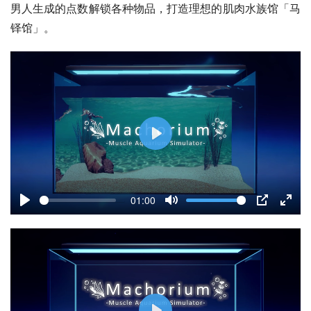
男人生成的点数解锁各种物品，打造理想的肌肉水族馆「马
铎馆」。
P
l
a
01:00
y
P
M
P
E
l
u
I
n
a
t
P
t
y
e
e
r
f