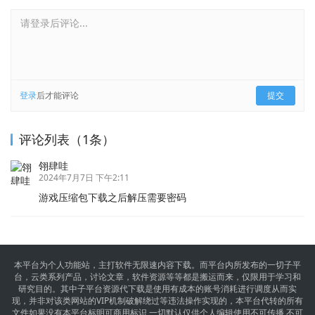
请登录后评论...
登录
后才能评论
提交
评论列表（1条）
翎肆哇
2024年7月7日 下午2:11
游戏压缩包下载之后解压需要密码
本平台为个人功能站，主打软件无限速内容下载。而平台内所发布的一切子平
台，云类系列产品，讨论文章，软件资源等等都是搬运而来，仅限用于学习和
研究目的。其中子平台资源代下载是使用有成本的账号消耗进行调度从而实
现，并非对该类网站的VIP机制破解绕过等违法操作实现的，本平台代转的所有
文件如果没有本平台标明可商用标识,一切默认仅供个人编辑使用不可传播,不可