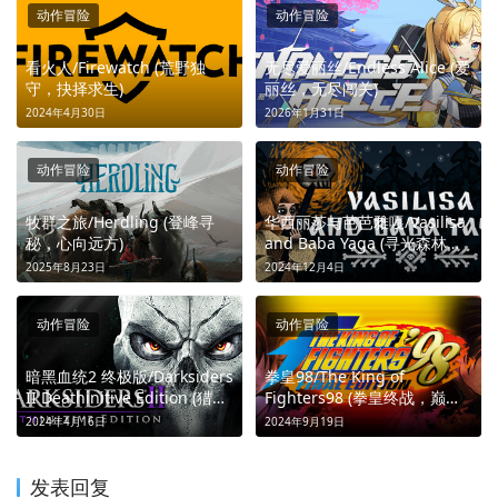
动作冒险
动作冒险
看火人/Firewatch (荒野独
无尽爱丽丝/Endless Alice (爱
守，抉择求生)
丽丝，无尽闯关)
2024年4月30日
2026年1月31日
动作冒险
动作冒险
牧群之旅/Herdling (登峰寻
华西丽莎与芭芭雅嘎/Vasilisa
秘，心向远方)
and Baba Yaga (寻光森林，
织布求生)
2025年8月23日
2024年12月4日
动作冒险
动作冒险
暗黑血统2 终极版/Darksiders
拳皇98/The King of
II Deathinitive Edition (猎天
Fighters98 (拳皇终战，巅峰
使，斩末世！)
对决)
2024年4月16日
2024年9月19日
发表回复