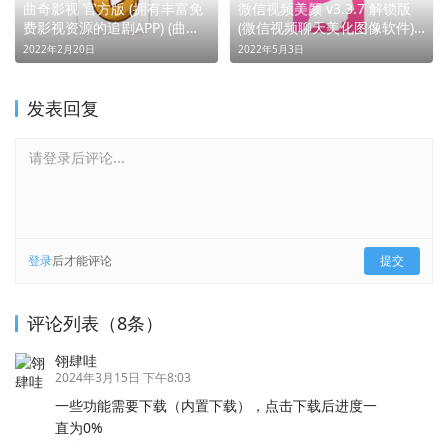
曲奇影视 官方版 (拥有丰富免
微信视频美颜 v3.3.7 解锁版
费影视资源的追剧APP) (曲奇
(微信视频聊天美化图像软件)
影视，追剧无界)
(视频美颜，自信相见)
2022年2月20日
2022年5月3日
发表回复
请登录后评论...
登录
后才能评论
提交
评论列表（8条）
翎肆哇
2024年3月15日 下午8:03
一些功能需要下载（内置下载），点击下载后进度一
直为0%