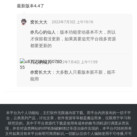
最新版本4.4了
窝长大大
2022年7月3日 上午10:16
@凡心的仙人
：
版本功能变动基本不大，所以
才保留着没更新，如果真要追究平台很多资源
都要更新的
凡心的仙人
2022年7月4日 上午11:59
@窝长大大
：
大多数人只看版本新不新，能不
能用
本平台为个人功能站，主打软件无限速内容下载。而平台内所发布的一切子平
台，云类系列产品，讨论文章，软件资源等等都是搬运而来，仅限用于学习和
研究目的。其中子平台资源代下载是使用有成本的账号消耗进行调度从而实
现，并非对该类网站的VIP机制破解绕过等违法操作实现的，本平台代转的所有
文件如果没有本平台标明可商用标识,一切默认仅供个人编辑使用不可传播,不可