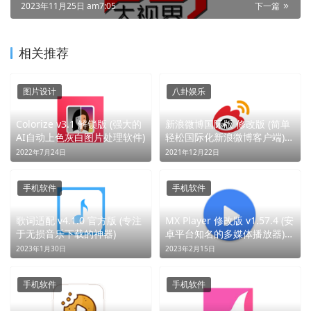
2023年11月25日 am7:05
下一篇
相关推荐
图片设计
八卦娱乐
Colorize v3.1 解锁版 (强大的
新浪微博国际版 修改版 (简单
AI自动上色灰白图片处理软件)
轻松国际化新浪微博客户端)
(异界求生，末日重建)
2022年7月24日
2021年12月22日
手机软件
手机软件
歌词适配 v4.1.0 官方版 (专注
MX Player 修改版 v1.57.4 (安
于无损音乐下载的神器)
卓平台知名的多媒体播放器)
(硬核解码，影音重生)
2023年1月30日
2023年2月15日
手机软件
手机软件