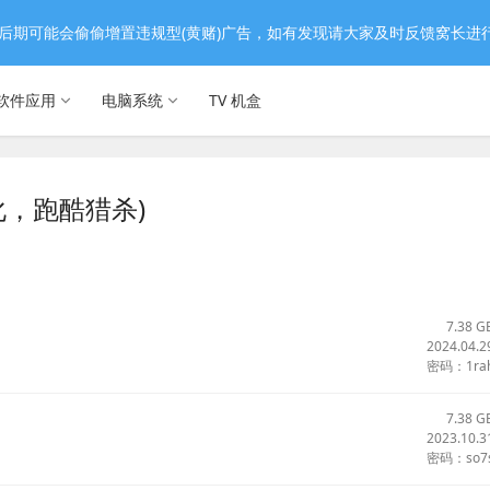
后期可能会偷偷增置违规型(黄赌)广告，如有发现请大家及时反馈窝长进
软件应用
电脑系统
TV 机盒
进化，跑酷猎杀)
7.38 G
2024.04.2
密码：1ra
7.38 G
2023.10.3
密码：so7