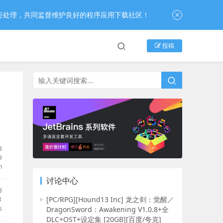
行处理，共同监督维护良好的程序应用下载社区！
投稿
B
9
h
讨论中心
B
[PC/RPG][Hound13 Inc] 龙之剑：觉醒／
1
s
DragonSword：Awakening V1.0.8+全
DLC+OST+设定集 [20GB][百度/夸克]