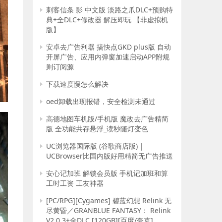
刺客信条 影 中文版 淡路之爪DLC+预购特
典+全DLC+修改器 解压即玩 【非虚拟机
版】
安卓去广告利器 搞快点GKD plus版 自动
开屏广告、应用内弹窗加速启动APP附规
则订阅源
下载速度慢怎么解决
oed卸载出现报错，安全检测未通过
高德地图车机版/手机版 魔改去广告精简
版 全功能共存悬浮_读秒随灯变色
UC浏览器国际版 (谷歌商店版) |
UCBrowser比国内版好用精简无广告推送
安心记加班 解锁会员版 手机记加班和算
工时工资 工友神器
[PC/RPG][Cygames] 碧蓝幻想 Relink 无
尽黄昏／GRANBLUE FANTASY： Relink
V2.0.3+全DLC [120GB][百度/夸克]