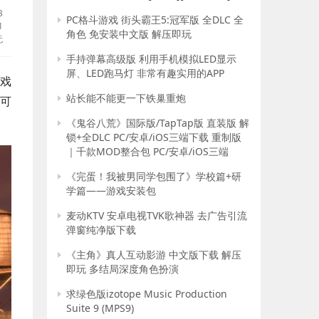
B
PC格斗游戏 街头霸王5:冠军版 全DLC 全
1
角色 免安装中文版 解压即玩
无
手持弹幕高级版 利用手机模拟LED显示
屏、LED跑马灯 非常有趣实用的APP
游戏
站长能不能更一下铁巢重炮
可
《鬼谷八荒》国际版/TapTap版 直装版 解
锁+全DLC PC/安卓/iOS三端下载 重制版
｜千款MOD整合包 PC/安卓/iOS三端
《完蛋！我被男同学包围了》学校篇+研
学篇——游戏安装包
麦动KTV 安卓电视TVK歌神器 去广告引流
弹窗纯净版下载
《主角》真人互动影游 中文版下载 解压
即玩 多结局深度角色扮演
求绿色版izotope Music Production
Suite 9 (MPS9)