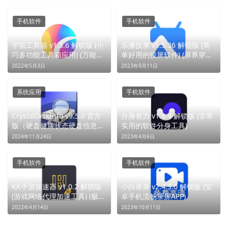
手机软件
手机软件
宇宙工具箱 v1.3.6 解锁版 (小
乐播投屏 v5.5.36 解锁版 (简
巧多功能工具箱应用) (万能宇
单好用的投屏软件) (屏界穿
宙，一触即达)
梭，万物互联)
2022年5月3日
2023年9月11日
系统应用
手机软件
CrystalDiskInfo v9.5.0 官方
分身有力 v1.8.4 解锁版 (非常
版（硬盘健康状态硬盘信息检
实用的软件分身工具)
测）
2024年11月24日
2023年4月6日
手机软件
手机软件
KK手游加速器 v1.0.2 解锁版
小白录屏 v2.4.3.0 解锁版 (安
(游戏网络代理加速工具) (极速
卓手机流畅录屏APP)
稳定，畅战八方)
2022年4月14日
2023年10月11日