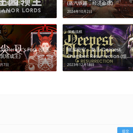
征战兴城)
(蒸汽铁路，经济命脉)
4月28日
2024年10月2日
棋
策略战棋
Heretic’s Fork (镇压
幽深密室：复活/Deepest
筑塔成王)
Chamber: Resurrection (组队
闯关，牌定生死)
8月7日
2023年12月18日
提交