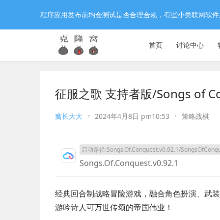
程序应用发布前均会测试是否合理合规，有些小类联网软件
首页
讨论中心
征服之歌 支持者版/Songs of 
窝长大大
•
2024年4月8日 pm10:53
•
策略战棋
启动路径:Songs.Of.Conquest.v0.92.1/SongsOfConqu
Songs.Of.Conquest.v0.92.1
经典回合制战略冒险游戏，融合角色扮演、武装
游吟诗人可万世传颂的帝国伟业！