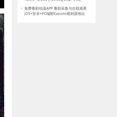
E
免费番剧动漫APP 番剧采集与在线观看
iOS+安卓+PC端附Kazumi规则源地址