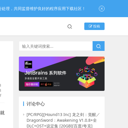
行处理，共同监督维护良好的程序应用下载社区！
投稿
B
8
f
讨论中心
就
[PC/RPG][Hound13 Inc] 龙之剑：觉醒／
DragonSword：Awakening V1.0.8+全
DLC+OST+设定集 [20GB][百度/夸克]