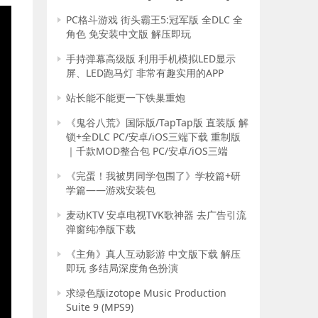
PC格斗游戏 街头霸王5:冠军版 全DLC 全
角色 免安装中文版 解压即玩
手持弹幕高级版 利用手机模拟LED显示
屏、LED跑马灯 非常有趣实用的APP
站长能不能更一下铁巢重炮
《鬼谷八荒》国际版/TapTap版 直装版 解
锁+全DLC PC/安卓/iOS三端下载 重制版
｜千款MOD整合包 PC/安卓/iOS三端
《完蛋！我被男同学包围了》学校篇+研
学篇——游戏安装包
麦动KTV 安卓电视TVK歌神器 去广告引流
弹窗纯净版下载
《主角》真人互动影游 中文版下载 解压
即玩 多结局深度角色扮演
求绿色版izotope Music Production
Suite 9 (MPS9)