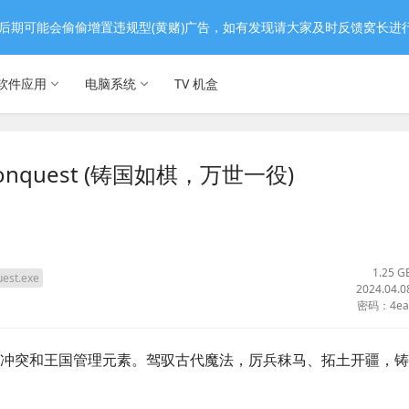
后期可能会偷偷增置违规型(黄赌)广告，如有发现请大家及时反馈窝长进
软件应用
电脑系统
TV 机盒
Conquest (铸国如棋，万世一役)
1.25 G
est.exe
2024.04.0
密码：4ea
冲突和王国管理元素。驾驭古代魔法，厉兵秣马、拓土开疆，铸