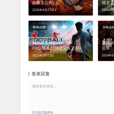
的重生公司)
领主，
2026年4月17日
2024年
策略战棋
策略战
我们是足球队/WE ARE
异端尖叉/
FOOTBALL (缔造冠军王朝)
冥界，
2024年3月13日
2024年
发表回复
请登录后评论...
登录
后才能评论