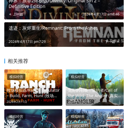
神界：原罪2终极版/Divinity: Original Sin 2 –
Definitive Edition
上一篇
2024年4月17日 am8:46
遗迹：灰烬重生/Remnant: From the Ashes
2024年4月17日 pm7:29
下一篇
相关推荐
模拟经营
模拟经营
牧场模拟器/Ranch Simulator
荒野的召唤：垂钓者/Call of
– Build, Farm, Hunt (牧场大
the Wild: The Angler (真实
亨：荒野崛起)
水域，自由垂钓)
2026年2月11日
2024年10月31日
模拟经营
模拟经营