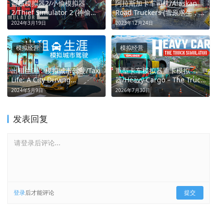
盗贼模拟器2/小偷模拟器
阿拉斯加卡车司机/Alaskan
2/Thief Simulator 2 (神偷之
Road Truckers (雪原求生，驰
路，富可敌国)
骋冰野)
2024年3月19日
2023年12月24日
模拟经营
模拟经营
出租生涯：模拟城市驾驶/Taxi
重型卡车模拟器重卡模拟
Life: A City Driving
器/Heavy Cargo – The Truck
Simulator (穿梭巴塞，夜城突
Simulator (掌控重卡，征服天
2024年5月9日
2026年7月30日
围)
地)
发表回复
请登录后评论...
登录
后才能评论
提交