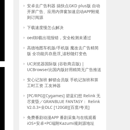
安卓去广告利器 搞快点GKD plus版 自动
开屏广告、应用内弹窗加速启动APP附规
则订阅源
下载速度慢怎么解决
oed卸载出现报错，安全检测未通过
高德地图车机版/手机版 魔改去广告精简
版 全功能共存悬浮_读秒随灯变色
E
UC浏览器国际版 (谷歌商店版) |
UCBrowser比国内版好用精简无广告推送
安心记加班 解锁会员版 手机记加班和算
工时工资 工友神器
[PC/RPG][Cygames] 碧蓝幻想 Relink 无
尽黄昏／GRANBLUE FANTASY： Relink
V2.0.3+全DLC [120GB][百度/夸克]
免费番剧动漫APP 番剧采集与在线观看
iOS+安卓+PC端附Kazumi规则源地址