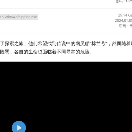
密码：t3d
29.14 G
-Win64-Shipping.exe
2024.01.0
密码：
了探索之旅，他们希望找到传说中的幽灵船“棉兰号”，然而随着
险恶，各自的生命也面临着不同寻常的危险。