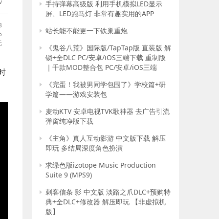
v
手持弹幕高级版 利用手机模拟LED显示
屏、LED跑马灯 非常有趣实用的APP
B
站长能不能更一下铁巢重炮
5
无
《鬼谷八荒》国际版/TapTap版 直装版 解
锁+全DLC PC/安卓/iOS三端下载 重制版
｜千款MOD整合包 PC/安卓/iOS三端
时
《完蛋！我被男同学包围了》学校篇+研
学篇——游戏安装包
麦动KTV 安卓电视TVK歌神器 去广告引流
弹窗纯净版下载
《主角》真人互动影游 中文版下载 解压
即玩 多结局深度角色扮演
求绿色版izotope Music Production
Suite 9 (MPS9)
刺客信条 影 中文版 淡路之爪DLC+预购特
典+全DLC+修改器 解压即玩 【非虚拟机
版】