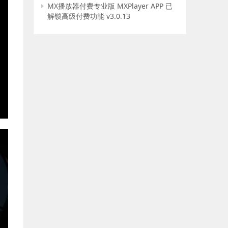
MX播放器付费专业版 MXPlayer APP 已
解锁高级付费功能 v3.0.13
E