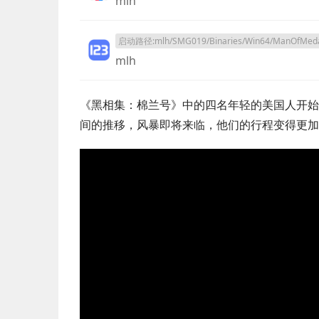
mlh
启动路径:mlh/SMG019/Binaries/Win64/ManOfMedan
mlh
《黑相集：棉兰号》中的四名年轻的美国人开始
间的推移，风暴即将来临，他们的行程变得更加