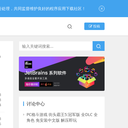
行处理，共同监督维护良好的程序应用下载社区！
投稿
风
B
8
讨论中心
4
PC格斗游戏 街头霸王5:冠军版 全DLC 全
B
角色 免安装中文版 解压即玩
5