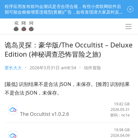
程序应用发布前均会测试是否合理合规，有些小类联网软件后
期可能会偷偷增置违规型(黄赌)广告，如有发现请大家及时反
馈窝长进行处理，共同监督维护良好的程序应用下载社区！
诡岛灵探：豪华版/The Occultist – Deluxe
Edition (神秘调查恐怖冒险之旅)
窝长大大
•
2026年5月31日 am8:54
•
动作冒险
[最低] 识别结果不是合法 JSON，未保存。[推荐] 识别结果
不是合法 JSON，未保存。
19.82 GB
2026.05.31
The Occultist v1.0.2.6
密码：nc1e
19.98 GB
2026.04.09