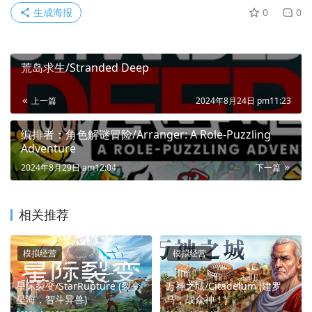
生成海报
0
0
荒岛求生/Stranded Deep
上一篇
2024年8月24日 pm11:23
编排者：角色解谜冒险/Arranger: A Role-Puzzling
Adventure
2024年8月29日 am12:04
下一篇
相关推荐
模拟经营
模拟经营
星际裂变/StarRupture (裂变
万神之城/Citadelum (建罗
星海，智斗异兽)
马，战众神！)