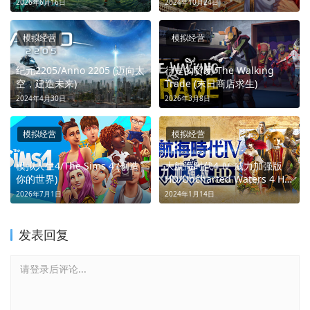
2026年6月16日
2024年10月24日
模拟经营
模拟经营
纪元2205/Anno 2205 (迈向太
行走的贸易/The Walking
空，建造未来)
Trade (末日商店求生)
2024年4月30日
2026年3月8日
模拟经营
模拟经营
模拟人生4/The Sims 4 (创造
大航海时代4 Ⅳ 威力加强版
你的世界)
HD/Uncharted Waters 4 HD
(航向世界，聆听传奇)
2026年7月1日
2024年1月14日
发表回复
请登录后评论...