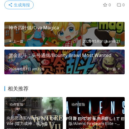
生成海报
0
0
神奇四叶镇/Ova Magica
上一篇
2026年5月31日 am9:21
赏金乱斗：头号通缉/Bounty Brawl Most Wanted
2026年6月1日 am3:26
下一篇
相关推荐
动作冒险
动作冒险
向邪恶进军/Venture to the
异形：火力小队 – 豪华
Vile (噬力成神，或为兽！)
版/Aliens Fireteam Elite –
Deluxe Edition (猎杀异形，