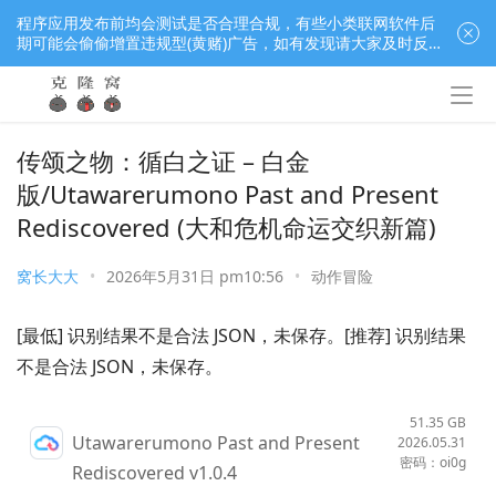
程序应用发布前均会测试是否合理合规，有些小类联网软件后
期可能会偷偷增置违规型(黄赌)广告，如有发现请大家及时反
馈窝长进行处理，共同监督维护良好的程序应用下载社区！
传颂之物：循白之证 – 白金
版/Utawarerumono Past and Present
Rediscovered (大和危机命运交织新篇)
窝长大大
•
2026年5月31日 pm10:56
•
动作冒险
[最低] 识别结果不是合法 JSON，未保存。[推荐] 识别结果
不是合法 JSON，未保存。
51.35 GB
Utawarerumono Past and Present
2026.05.31
密码：oi0g
Rediscovered v1.0.4