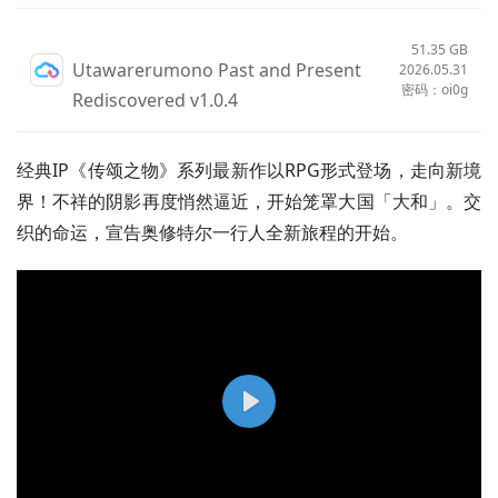
51.35 GB
Utawarerumono Past and Present
2026.05.31
密码：oi0g
Rediscovered v1.0.4
经典IP《传颂之物》系列最新作以RPG形式登场，走向新境
界！不祥的阴影再度悄然逼近，开始笼罩大国「大和」。交
织的命运，宣告奥修特尔一行人全新旅程的开始。
P
l
a