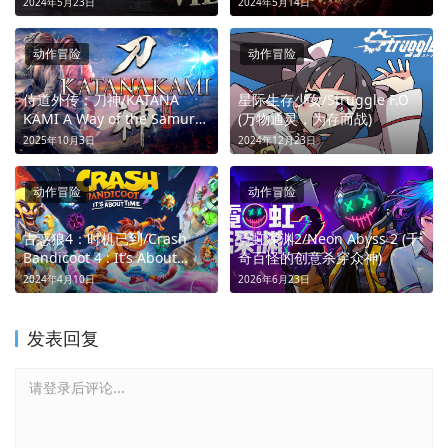
2024年5月23日
2024年5月14日
绝境求生)
动作冒险
动作冒险
侍道外传：刀神/KATANA
星际生存少女/Struggle F.O
KAMI A Way of the Samurai
(万物通灵，为存而战)
Story (侍道新生，剑斩宿命)
2025年10月3日
2024年12月23日
动作冒险
动作冒险
古惑狼4：时机已到/Crash
霓虹深渊2/Neon Abyss 2 (千
Bandicoot 4 : It’s About
奇百怪的创意杀穿众神)
Time (穿越时空，拯救世界)
2024年4月10日
2026年6月23日
发表回复
请登录后评论...